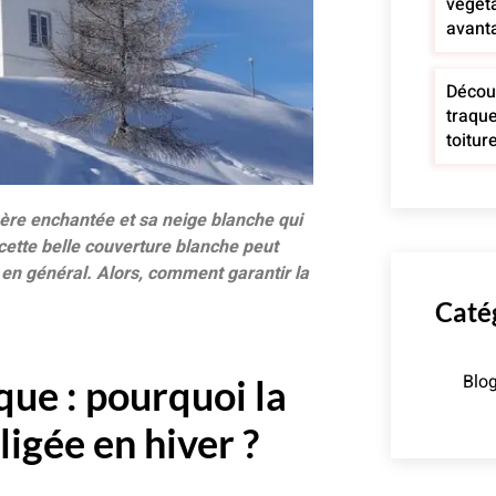
végéta
avant
Décou
traque
toitur
ère enchantée et sa neige blanche qui
ette belle couverture blanche peut
 en général. Alors, comment garantir la
Caté
Blo
ue : pourquoi la
ligée en hiver ?