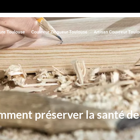
ure Toulouse
Couvreur Zingueur Toulouse
Artisan Couvreur Toul
mment préserver la santé de 