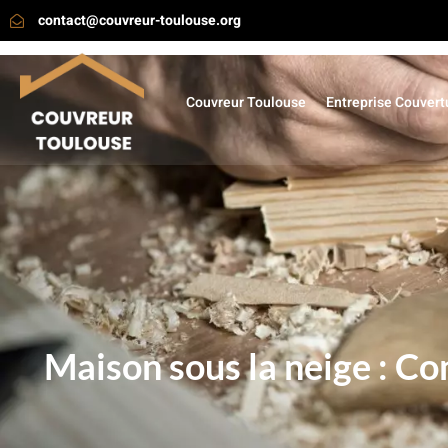
contact@couvreur-toulouse.org
Couvreur Toulouse
Entreprise Couvert
Maison sous la neige : Co