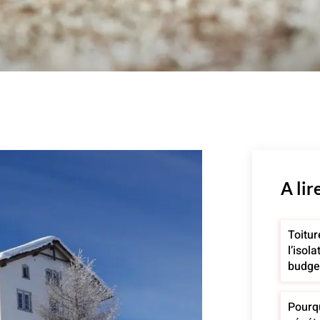
A lir
Toitu
l’isol
budge
Pourqu